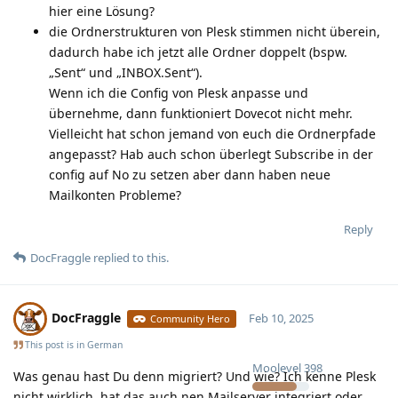
hier eine Lösung?
die Ordnerstrukturen von Plesk stimmen nicht überein,
dadurch habe ich jetzt alle Ordner doppelt (bspw.
„Sent“ und „INBOX.Sent“).
Wenn ich die Config von Plesk anpasse und
übernehme, dann funktioniert Dovecot nicht mehr.
Vielleicht hat schon jemand von euch die Ordnerpfade
angepasst? Hab auch schon überlegt Subscribe in der
config auf No zu setzen aber dann haben neue
Mailkonten Probleme?
Reply
DocFraggle
replied to this.
DocFraggle
Feb 10, 2025
Community Hero
This post is in
German
Moolevel
398
Was genau hast Du denn migriert? Und wie? Ich kenne Plesk
nicht wirklich, hat das auch nen Mailserver integriert oder