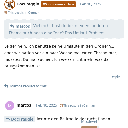
DocFraggle
Feb 10, 2025
Community Hero
This post is in
German
Moolevel
398
Vielleicht hast du bei meinem anderen
marcos
Thema auch noch eine Idee? Das Umlaut-Problem
Leider nein, ich benutze keine Umlaute in den Ordnern…
aber wir hatten vor ein paar Woche mal einen Thread hier,
müsstest Du mal suchen. Ich weiss nicht mehr was da
rausgekommen ist
Reply
marcos
replied to this.
marcos
M
Feb 10, 2025
This post is in
German
konnte den Beitrag leider nicht finden
DocFraggle
Moolevel
1