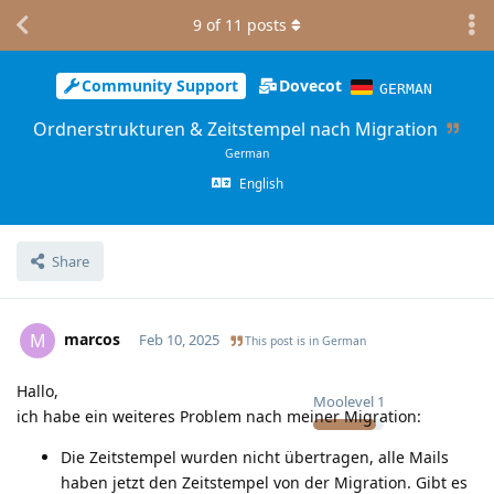
9
of
11
posts
Community Support
Dovecot
GERMAN
Ordnerstrukturen & Zeitstempel nach Migration
German
English
Share
marcos
M
Feb 10, 2025
This post is in
German
Hallo,
Moolevel
1
ich habe ein weiteres Problem nach meiner Migration:
Die Zeitstempel wurden nicht übertragen, alle Mails
haben jetzt den Zeitstempel von der Migration. Gibt es