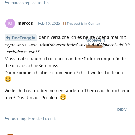
marcos
replied to this.
marcos
M
Feb 10, 2025
This post is in
German
dann versuche ich es heute Abend mal mit
DocFraggle
Moolevel
1
rsync -avzu –exclude=‘
/dovecot.index
’ –exclude=‘
/dovecot-uidlist’
–exclude=‘
/sieve/*’
Muss mal schauen ob ich noch andere Indexierungen finde
die ich ausschließen muss.
Dann komme ich aber schon einen Schritt weiter, hoffe ich
Vielleicht hast du bei meinem anderen Thema auch noch eine
Idee? Das Umlaut-Problem
Reply
DocFraggle
replied to this.