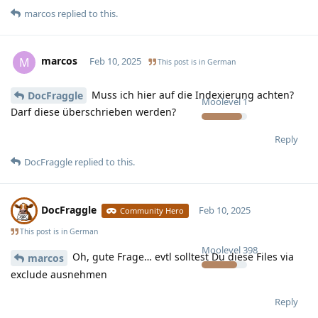
marcos
replied to this.
marcos
M
Feb 10, 2025
This post is in
German
Muss ich hier auf die Indexierung achten?
DocFraggle
Moolevel
1
Darf diese überschrieben werden?
Reply
DocFraggle
replied to this.
DocFraggle
Feb 10, 2025
Community Hero
This post is in
German
Moolevel
398
Oh, gute Frage… evtl solltest Du diese Files via
marcos
exclude ausnehmen
Reply