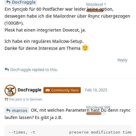
DocFraggle
Moolevel
1
Ein Syncjob für 60 Postfächer war leider keine option,
deswegen habe ich die Mailordner über Rsync rübergezogen
(100GB+).
Plesk hat einen integrierten Dovecot, ja.
Ich habe ein reguläres Mailcow-Setup.
Danke für deine Interesse am Thema
Reply
DocFraggle
replied to this.
DocFraggle
Feb 10, 2025
Community Hero
This post is in
German
Moolevel
398
OK, mit welchen Parametern hast Du denn rsync
marcos
laufen lassen? Es gibt ja z.B.
--times, -t              preserve modification times
