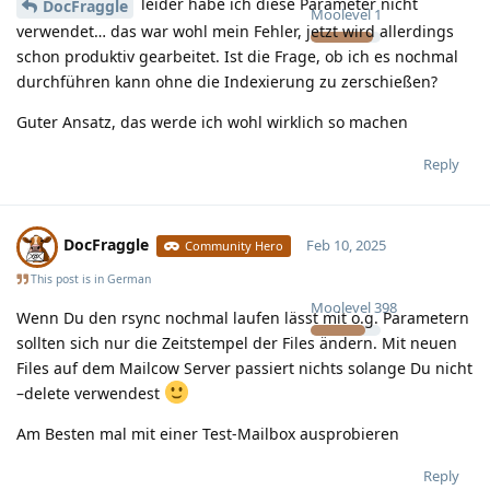
leider habe ich diese Parameter nicht
DocFraggle
Moolevel
1
verwendet… das war wohl mein Fehler, jetzt wird allerdings
schon produktiv gearbeitet. Ist die Frage, ob ich es nochmal
durchführen kann ohne die Indexierung zu zerschießen?
Guter Ansatz, das werde ich wohl wirklich so machen
Reply
DocFraggle
Feb 10, 2025
Community Hero
This post is in
German
Moolevel
398
Wenn Du den rsync nochmal laufen lässt mit o.g. Parametern
sollten sich nur die Zeitstempel der Files ändern. Mit neuen
Files auf dem Mailcow Server passiert nichts solange Du nicht
–delete verwendest
Am Besten mal mit einer Test-Mailbox ausprobieren
Reply