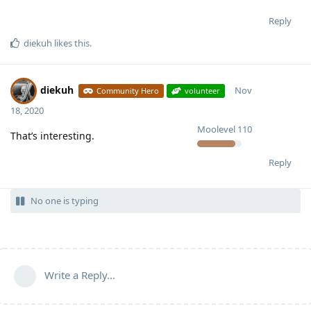
Reply
diekuh
likes this
.
diekuh
Nov
Community Hero
volunteer
18, 2020
Moolevel
110
That’s interesting.
Reply
No one is typing
Write a Reply...