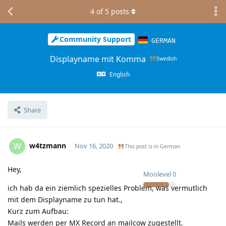
4
of
5
posts
Community Support
GERMAN
Displayname mit Komma
Swedish
English
Share
w4tzmann
W
Nov 16, 2020
This post is in
German
Hey,
Moolevel
0
ich hab da ein ziemlich spezielles Problem, was vermutlich
mit dem Displayname zu tun hat.,
Kurz zum Aufbau:
Mails werden per MX Record an mailcow zugestellt.