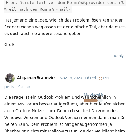
From: %ersterTeil vor dem Komma%@%provider-domain%,
%Teil nach dem Komma% <mail>
Hat jemand eine Idee, wie ich das Problem lösen kann? Klar
Sodnerzeichen weglassen ist der einfache Teil, aber da muss
es doch auch ne andere Lösung geben.
Gruß
Reply
AllgaeuerBraunvie
Nov 16, 2020
Edited
This
post is in
German
Moolevel
6
Die Frage ist ein Outlook Problem und wahrscheinlich in
einem MS Forum besser aufgeräumt, aber hier laufen sicher
auch Outlook Nutzer rum. Dennoch solltest Du zumindest
Windows Version und Outlook Version nennen damit man Dir
helfen kann. Dein Problem ist hat genaugenommen ja
überhaupt nichts mit Mailcow zu tun, da der Mailclient beim