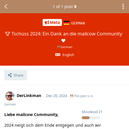
1
of
1
post
Meta
GERMAN
🐮 Tschüss 2024: Ein Dank an die mailcow Community
❤️
German
English
Share
DerLinkman
Dec 20, 2024
This post is in
German
Moolevel
21
Liebe mailcow Community,
2024 neigt sich dem Ende entgegen und auch wir