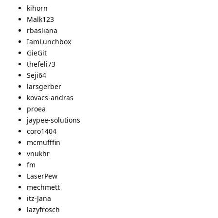
kihorn
Malk123
rbasliana
IamLunchbox
GieGit
thefeli73
Seji64
larsgerber
kovacs-andras
proea
jaypee-solutions
coro1404
mcmufffin
vnukhr
fm
LaserPew
mechmett
itz-Jana
lazyfrosch