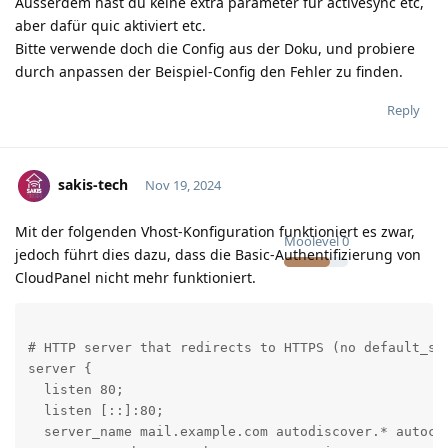
Ausserdem hast du keine extra parameter für activesync etc,
aber dafür quic aktiviert etc.
Bitte verwende doch die Config aus der Doku, und probiere
durch anpassen der Beispiel-Config den Fehler zu finden.
Reply
sakis-tech
Nov 19, 2024
Mit der folgenden Vhost-Konfiguration funktioniert es zwar,
Moolevel
0
jedoch führt dies dazu, dass die Basic-Authentifizierung von
CloudPanel nicht mehr funktioniert.
# HTTP server that redirects to HTTPS (no default_ser
server {

  listen 80;

  listen [::]:80;

  server_name mail.example.com autodiscover.* autocon