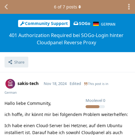
6
of
7
posts
Community Support
SOGo
GERMAN
401 Authorization Required bei SOGo-Login hinter
Cloudpanel Reverse Proxy
Share
sakis-tech
Nov 18, 2024
Edited
This post is in
German
Moolevel
0
Hallo liebe Community,
ich hoffe, ihr könnt mir bei folgendem Problem weiterhelfen:
Ich habe einen Cloud-Server bei Hetzner, auf dem Ubuntu
installiert ist. Darauf habe ich sowohl Cloudpanel als auch