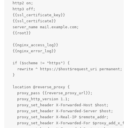
  http2 on;

  http3 off;

  {{ssl_certificate_key}}

  {{ssl_certificate}}

  server_name mail.example.com;

  {{root}}

  {{nginx_access_log}}

  {{nginx_error_log}}

  if ($scheme != "https") {

    rewrite ^ https://$host$request_uri permanent;

  }

  location @reverse_proxy {

    proxy_pass {{reverse_proxy_url}};

    proxy_http_version 1.1;

    proxy_set_header X-Forwarded-Host $host;

    proxy_set_header X-Forwarded-Server $host;

    proxy_set_header X-Real-IP $remote_addr;

    proxy_set_header X-Forwarded-For $proxy_add_x_for