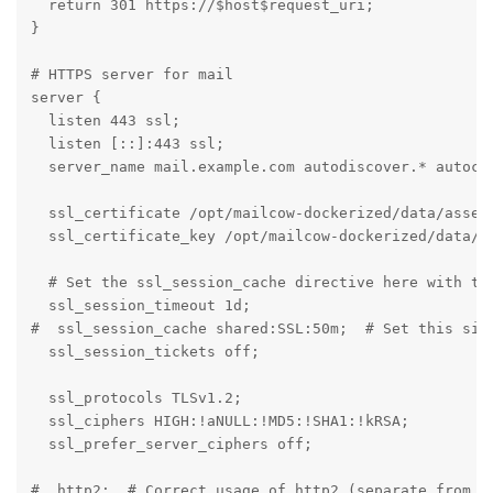
  return 301 https://$host$request_uri;

}

# HTTPS server for mail

server {

  listen 443 ssl;

  listen [::]:443 ssl;

  server_name mail.example.com autodiscover.* autocon
  ssl_certificate /opt/mailcow-dockerized/data/assets
  ssl_certificate_key /opt/mailcow-dockerized/data/as
  # Set the ssl_session_cache directive here with the
  ssl_session_timeout 1d;

#  ssl_session_cache shared:SSL:50m;  # Set this size
  ssl_session_tickets off;

  ssl_protocols TLSv1.2;

  ssl_ciphers HIGH:!aNULL:!MD5:!SHA1:!kRSA;

  ssl_prefer_server_ciphers off;

#  http2;  # Correct usage of http2 (separate from li