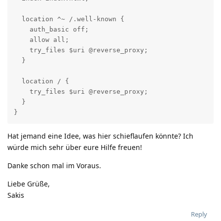
  location ^~ /.well-known {

    auth_basic off;

    allow all;

    try_files $uri @reverse_proxy;

  }

  location / {

    try_files $uri @reverse_proxy;

  }

}
Hat jemand eine Idee, was hier schieflaufen könnte? Ich
würde mich sehr über eure Hilfe freuen!
Danke schon mal im Voraus.
Liebe Grüße,
Sakis
Reply