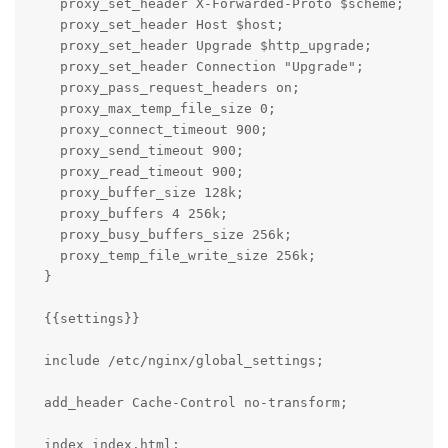
    proxy_set_header X-Forwarded-Proto $scheme;

    proxy_set_header Host $host;

    proxy_set_header Upgrade $http_upgrade;

    proxy_set_header Connection "Upgrade";

    proxy_pass_request_headers on;

    proxy_max_temp_file_size 0;

    proxy_connect_timeout 900;

    proxy_send_timeout 900;

    proxy_read_timeout 900;

    proxy_buffer_size 128k;

    proxy_buffers 4 256k;

    proxy_busy_buffers_size 256k;

    proxy_temp_file_write_size 256k;

  }

  {{settings}}

  include /etc/nginx/global_settings;

  add_header Cache-Control no-transform;

  index index.html;
