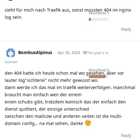
sieht für mich nach Traefik aus, sonst müssten 404 im nginx
Moolevel
1
log sein.
Reply
BombusAlpinus
Apr 30, 2024
This post is in
German
Moolevel
0
den 404 hatte ich heute schon mal wo gesehen, aber vor
lauter log"sichterei" nicht mehr gewusst wo.
dann werde ich das mal im traefik weiterverfolgen. manchmal
braucht man einfach wen der einem
einen schubs gibt, trotzdem komisch das der einfach den
dienst quittiert, der einzige unterschied
zwischen den mailcow und anderen seiten ist die multi-
domain config… na mal sehen, danke
Reply