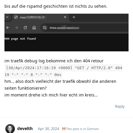
bis auf die rspamd geschichten ist nichts zu sehen.
im traefik debug log bekomme ich den 404 retour
[30/Apr/2024:17:16:19 +0000] "GET / HTTP/2.0" 404
19 "-" "-" 8 "-" "-" 0ms
hm… also doch vielleicht der traefik obwohl die anderen
seiten funktionieren?
im moment drehe ich mich hier echt im kreis…
Reply
develth
Apr 30, 2024
This post is in
German