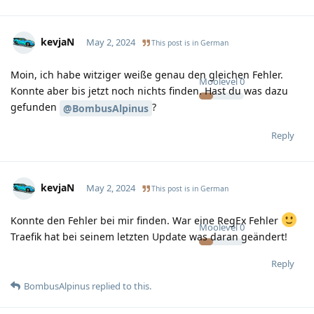
kevjaN
May 2, 2024
This post is in
German
Moin, ich habe witziger weiße genau den gleichen Fehler.
Moolevel
0
Konnte aber bis jetzt noch nichts finden. Hast du was dazu
gefunden
?
@BombusAlpinus
Reply
kevjaN
May 2, 2024
This post is in
German
Konnte den Fehler bei mir finden. War eine RegEx Fehler
Moolevel
0
Traefik hat bei seinem letzten Update was daran geändert!
Reply
BombusAlpinus
replied to this.