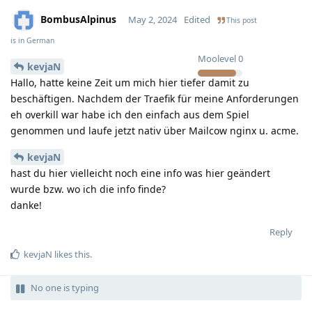
BombusAlpinus
May 2, 2024
Edited
This post
is in
German
Moolevel
0
kevjaN
Hallo, hatte keine Zeit um mich hier tiefer damit zu
beschäftigen. Nachdem der Traefik für meine Anforderungen
eh overkill war habe ich den einfach aus dem Spiel
genommen und laufe jetzt nativ über Mailcow nginx u. acme.
kevjaN
hast du hier vielleicht noch eine info was hier geändert
wurde bzw. wo ich die info finde?
danke!
Reply
kevjaN
likes this
.
No one is typing