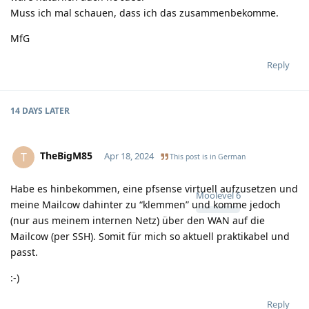
Muss ich mal schauen, dass ich das zusammenbekomme.
MfG
Reply
14 DAYS
LATER
TheBigM85
T
Apr 18, 2024
This post is in
German
Habe es hinbekommen, eine pfsense virtuell aufzusetzen und
Moolevel
6
meine Mailcow dahinter zu “klemmen” und komme jedoch
(nur aus meinem internen Netz) über den WAN auf die
Mailcow (per SSH). Somit für mich so aktuell praktikabel und
passt.
:-)
Reply