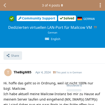
3
of
4
posts
Community Support
Solved
GERMAN
Dedizierten virtuellen LAN-Port für Mailcow VM
German
English
Share
TheBigM85
T
Apr 4, 2024
This post is in
German
Hi. hoffe das geht so in Ordnung, weil ist nicht 100% nur
Moolevel
6
bzgl. Mailcow.
Ich habe aktuell meine Mailcow-Instanz bei mir zu Hause auf
meinem Server laufen und eingehend (MX, IMAP(s) SMTP(s)
etc.) sind daher nun ein paar Ports in der Fritte offen (zus.