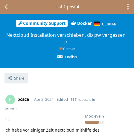
1
of
1
post
Community Support
Docker
GERMAN
Nextcloud Installation verschieben, db pw vergessen
:/
German
English
Share
pcace
P
Apr 2, 2024
Edited
This post is in
German
Moolevel
9
Hi,
ich habe vor einiger Zeit nextcloud mithilfe des