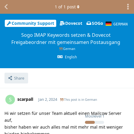
1
of
1
post
Community Support
Dovecot
SOGo
GERMAN
Sogo IMAP Keywords setzen & Dovecot
Freigabeordner mit gemeinsamen Postausgang
German
English
Share
scarpall
S
Jan 2, 2024
This post is in
German
Hi wir setzen für unser Team aktuell einen Mailcow Server
Moolevel
1
auf,
bisher haben wir auch alles mal mit mehr mal mit weniger
hürden hinbekommen.