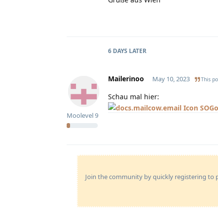
6 DAYS
LATER
Mailerinoo
May 10, 2023
This po
Schau mal hier:
SOGo
Moolevel
9
Join the community by quickly registering to p