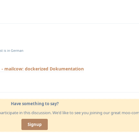
st is in
German
 - mailcow: dockerized Dokumentation
Have something to say?
articipate in this discussion. We'd like to see you joining our great moo-c
Signup