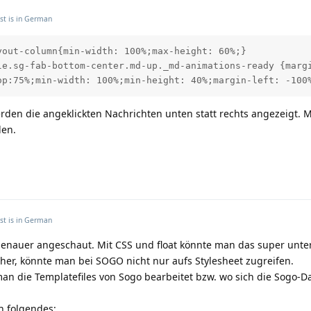
st is in
German
out-column{min-width: 100%;max-height: 60%;}

le.sg-fab-bottom-center.md-up._md-animations-ready {margi
op:75%;min-width: 100%;min-height: 40%;margin-left: -100
den die angeklickten Nachrichten unten statt rechts angezeigt. 
den.
st is in
German
genauer angeschaut. Mit CSS und float könnte man das super unte
cher, könnte man bei SOGO nicht nur aufs Stylesheet zugreifen.
n die Templatefiles von Sogo bearbeitet bzw. wo sich die Sogo-D
h folgendes: