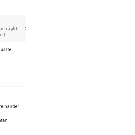
n-right: -50% !important;margin-bottom: 25% !important;}
%;}
Müsste
Reply
reinander
aten