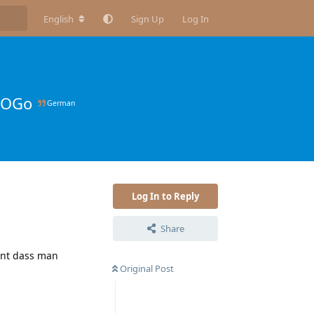
English
Sign Up
Log In
 SOGo
German
Log In to Reply
Share
hnt dass man
Original Post