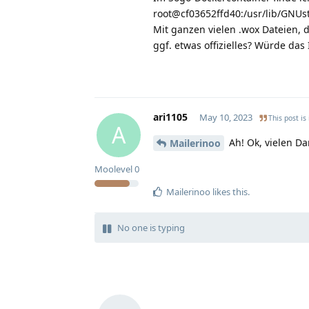
root@cf03652ffd40:/usr/lib/GNU
Mit ganzen vielen .wox Dateien, 
ggf. etwas offizielles? Würde das
ari1105
May 10, 2023
This post is
A
Ah! Ok, vielen D
Mailerinoo
Moolevel
0
Mailerinoo
likes this
.
No one is typing