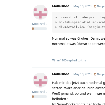
Mailerinoo
May 10, 2023
This po
> .view-list.hide-print.lay
> md-fab-speed-dial.md-sca
Moolevel
9
> div#detailView {margin-t
Nur mal so was Grobes. Damit wer
nochmal etwas überarbeitet wer
ari1105
replied to this.
Mailerinoo
May 10, 2023
This po
Hab mir das jetzt auch nochmal 
setzen. Wäre aber deutlich einfa
Moolevel
9
Weiß jemand, ob und wenn wie ma
befinden?
Im Sogo-Dockercontainer finde ic