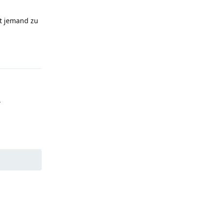
at jemand zu
Reply
.
Reply