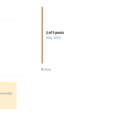
Reply
3
of
5
posts
May 2023
Reply
Now
ommunity!