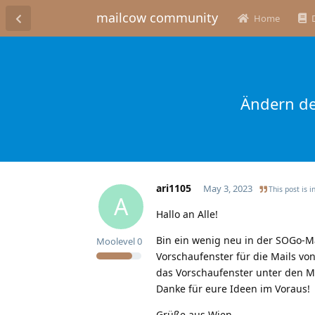
mailcow community
Home
Ändern de
ari1105
May 3, 2023
This post is i
A
Hallo an Alle!
Bin ein wenig neu in der SOGo-M
Moolevel
0
Vorschaufenster für die Mails v
das Vorschaufenster unter den M
Danke für eure Ideen im Voraus!
Grüße aus Wien