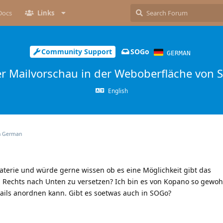
Docs
Links
Community Support
SOGo
GERMAN
r Mailvorschau in der Weboberfläche von
English
n
German
aterie und würde gerne wissen ob es eine Möglichkeit gibt das
on Rechts nach Unten zu versetzen? Ich bin es von Kopano so gewo
ails anordnen kann. Gibt es soetwas auch in SOGo?