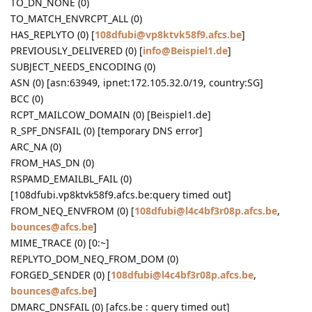
TO_DN_NONE (0)
TO_MATCH_ENVRCPT_ALL (0)
HAS_REPLYTO (0) [
108dfubi@vp8ktvk58f9.afcs.be
]
PREVIOUSLY_DELIVERED (0) [
info@Beispiel1.de
]
SUBJECT_NEEDS_ENCODING (0)
ASN (0) [asn:63949, ipnet:172.105.32.0/19, country:SG]
BCC (0)
RCPT_MAILCOW_DOMAIN (0) [Beispiel1.de]
R_SPF_DNSFAIL (0) [temporary DNS error]
ARC_NA (0)
FROM_HAS_DN (0)
RSPAMD_EMAILBL_FAIL (0)
[108dfubi.vp8ktvk58f9.afcs.be:query timed out]
FROM_NEQ_ENVFROM (0) [
108dfubi@l4c4bf3r08p.afcs.be
,
bounces@afcs.be
]
MIME_TRACE (0) [0:~]
REPLYTO_DOM_NEQ_FROM_DOM (0)
FORGED_SENDER (0) [
108dfubi@l4c4bf3r08p.afcs.be
,
bounces@afcs.be
]
DMARC_DNSFAIL (0) [afcs.be : query timed out]