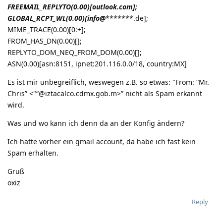
FREEMAIL_REPLYTO(0.00)[outlook.com];
GLOBAL_RCPT_WL(0.00)[info@
*******.de];
MIME_TRACE(0.00)[0:+];
FROM_HAS_DN(0.00)[];
REPLYTO_DOM_NEQ_FROM_DOM(0.00)[];
ASN(0.00)[asn:8151, ipnet:201.116.0.0/18, country:MX]
Es ist mir unbegreiflich, weswegen z.B. so etwas: "From: “Mr.
Chris” <"“@iztacalco.cdmx.gob.m>” nicht als Spam erkannt
wird.
Was und wo kann ich denn da an der Konfig ändern?
Ich hatte vorher ein gmail account, da habe ich fast kein
Spam erhalten.
Gruß
oxiz
Reply