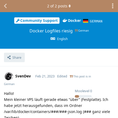
2
of
2
posts
Community Support
Docker
GERMAN
Docker Logfiles riesig
German
English
Share
SvenDev
Feb 21, 2023
Edited
This post is in
German
Moolevel
0
Hallo!
Mein kleiner VPS läuft gerade etwas “über” (Festplatte). Ich
habe jetzt herausgefunden, dass im Ordner
/var/lib/docker/containers/###/###-json.log (### ganz viele
Zeichen).