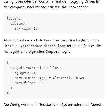
config lösen oder per Container mit dem Logging Driver. In
der compose Datei könntest du z.B. das verwenden:
logging:

  options:

    max-size: 1g
Alternativ ist die globale Einschränkung von Logfiles mit in
der Datei
(erstellen falls es die
/etc/docker/daemon.json
nicht gibt) mit folgendem Snippet möglich:
{

  "log-driver": "json-file",

  "log-opts": {

    "max-size": "1g", # alternativ 1024M

    "max-file": "3"

  }

}
Die Config wird beim Neustart vom System oder dem Dienst