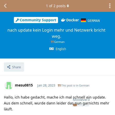
1
of
2
posts
Community Support
Docker
GERMAN
nach update kein Login mehr und Netzwerk bricht
weg.
German
English
Share
mesu0815
Jan 28, 2023
This post is in
German
Hallo, ich habe gedacht, mache ich mal schnell ein update.
Moolevel
0
Aus dem schnell, wurde dann leider das nun garnichts mehr
läuft.