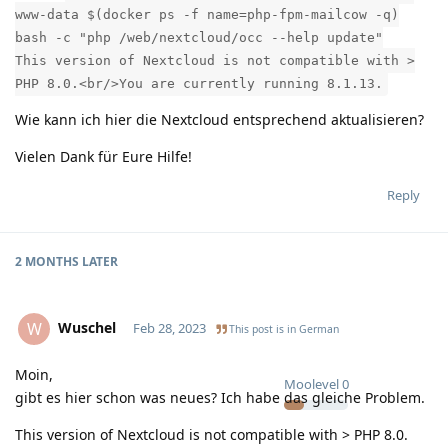
www-data $(docker ps -f name=php-fpm-mailcow -q)
bash -c "php /web/nextcloud/occ --help update"
This version of Nextcloud is not compatible with >
PHP 8.0.<br/>You are currently running 8.1.13.
Wie kann ich hier die Nextcloud entsprechend aktualisieren?
Vielen Dank für Eure Hilfe!
Reply
2 MONTHS
LATER
Wuschel
W
Feb 28, 2023
This post is in
German
Moin,
Moolevel
0
gibt es hier schon was neues? Ich habe das gleiche Problem.
This version of Nextcloud is not compatible with > PHP 8.0.