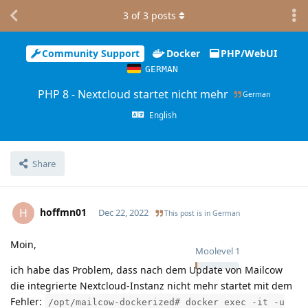
3
of
3
posts
Community Support
Docker
PHP/WebUI
GERMAN
PHP 8 - Nextcloud startet nicht mehr
German
English
Share
hoffmn01
H
Dec 22, 2022
This post is in
German
Moin,
Moolevel
1
ich habe das Problem, dass nach dem Update von Mailcow
die integrierte Nextcloud-Instanz nicht mehr startet mit dem
Fehler:
/opt/mailcow-dockerized# docker exec -it -u