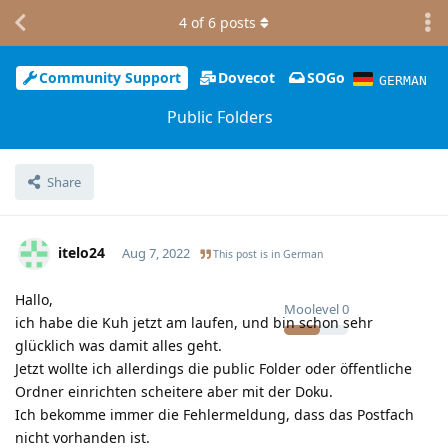
4
of
6
posts
Community Support
Dovecot
SOGo
GERMAN
Public Folders
Share
itelo24
Aug 7, 2022
This post is in
German
Hallo,
Moolevel
0
ich habe die Kuh jetzt am laufen, und bin schon sehr
glücklich was damit alles geht.
Jetzt wollte ich allerdings die public Folder oder öffentliche
Ordner einrichten scheitere aber mit der Doku.
Ich bekomme immer die Fehlermeldung, dass das Postfach
nicht vorhanden ist.