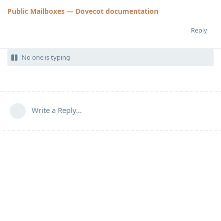
Public Mailboxes — Dovecot documentation
Reply
No one is typing
Write a Reply...