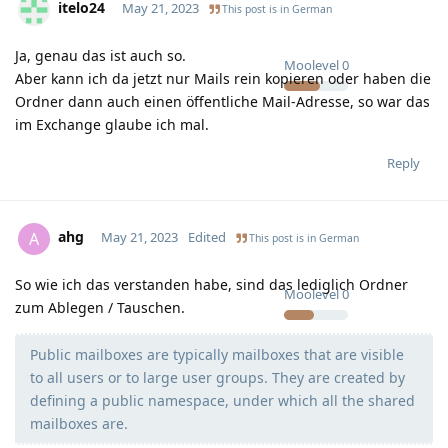
itelo24
May 21, 2023
This post is in
German
Ja, genau das ist auch so.
Moolevel
0
Aber kann ich da jetzt nur Mails rein kopieren oder haben die
Ordner dann auch einen öffentliche Mail-Adresse, so war das
im Exchange glaube ich mal.
Reply
ahg
A
May 21, 2023
Edited
This post is in
German
So wie ich das verstanden habe, sind das lediglich Ordner
Moolevel
0
zum Ablegen / Tauschen.
Public mailboxes are typically mailboxes that are visible
to all users or to large user groups. They are created by
defining a public namespace, under which all the shared
mailboxes are.