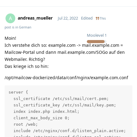
andreas_mueller
A
Jul 22, 2022
Edited
This
post is in
German
Moolevel
1
Moin!
Ich verstehe dich so: example.com -> mail.example.com =
Mailcow-Portal und dann mail.example.com/SOGo auf den
Webmailer. Richtig?
Das kriege ich so hin:
/opt/mailcow-dockerized/data/conf/nginx/example.com.conf
server {

  ssl_certificate /etc/ssl/mail/cert.pem;

  ssl_certificate_key /etc/ssl/mail/key.pem;

  index index.php index.html;

  client_max_body_size 0;

  root /web;

  include /etc/nginx/conf.d/listen_plain.active;
