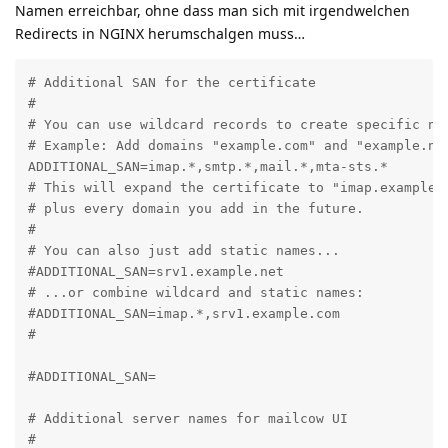
Namen erreichbar, ohne dass man sich mit irgendwelchen
Redirects in NGINX herumschalgen muss…
# Additional SAN for the certificate

#

# You can use wildcard records to create specific nam
# Example: Add domains "example.com" and "example.net
ADDITIONAL_SAN=imap.*,smtp.*,mail.*,mta-sts.*

# This will expand the certificate to "imap.example.c
# plus every domain you add in the future.

#

# You can also just add static names...

#ADDITIONAL_SAN=srv1.example.net

# ...or combine wildcard and static names:

#ADDITIONAL_SAN=imap.*,srv1.example.com

#

#ADDITIONAL_SAN=

# Additional server names for mailcow UI

#
