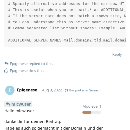
# Specify alternative addresses for the mailcow UI to
# This is useful when you set mail.* as ADDITIONAL_S
# If the server name does not match a known site, Ng
# You can understand this as server_name directive in
# Comma separated list without spaces! Example: ADDIT
ADDITIONAL_SERVER_NAMES=mail.domain2.tld,mail.domain
Reply
Epigenese
replied to this.
Epigenese
likes this
.
Epigenese
E
Aug 3, 2022
This post is in
German
mlcwuser
Moolevel
1
Hallo mlcwuser
danke dir für deinen Beitrag.
Habe es auch so gemacht mit der Domain und der