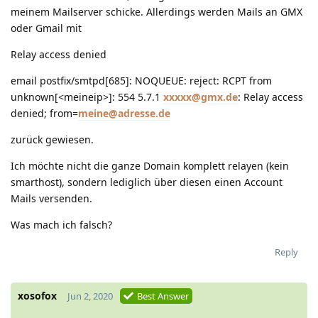
meinem Mailserver schicke. Allerdings werden Mails an GMX
oder Gmail mit
Relay access denied
email postfix/smtpd[685]: NOQUEUE: reject: RCPT from
unknown[<meineip>]: 554 5.7.1
xxxxx@gmx.de
: Relay access
denied; from=
meine@adresse.de
zurück gewiesen.
Ich möchte nicht die ganze Domain komplett relayen (kein
smarthost), sondern lediglich über diesen einen Account
Mails versenden.
Was mach ich falsch?
Reply
xosofox
Jun 2, 2020
Best Answer