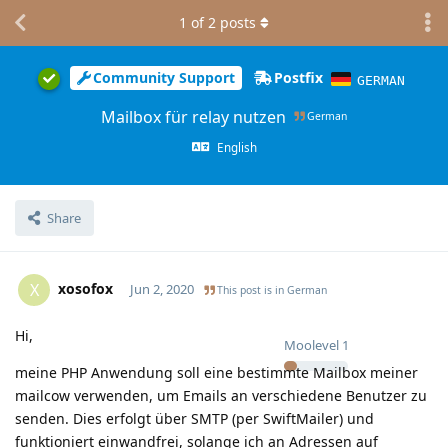
1
of
2
posts
Community Support
Postfix
GERMAN
Mailbox für relay nutzen
German
English
Share
xosofox
X
Jun 2, 2020
This post is in
German
Hi,
Moolevel
1
meine PHP Anwendung soll eine bestimmte Mailbox meiner
mailcow verwenden, um Emails an verschiedene Benutzer zu
senden. Dies erfolgt über SMTP (per SwiftMailer) und
funktioniert einwandfrei, solange ich an Adressen auf