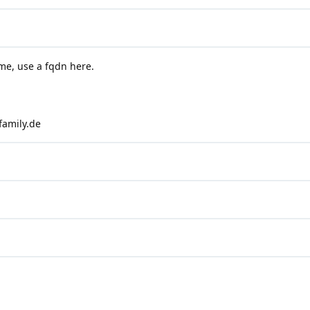
me, use a fqdn here.
amily.de