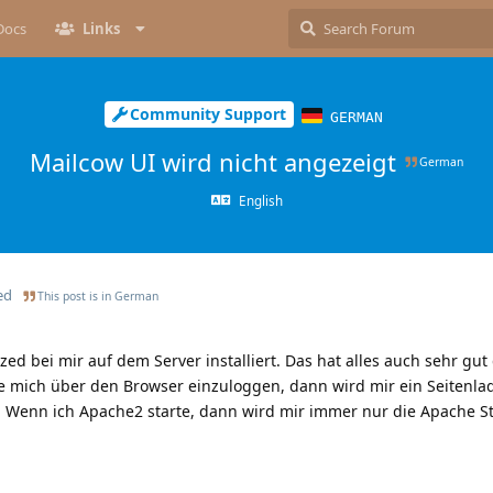
Docs
Links
Community Support
GERMAN
Mailcow UI wird nicht angezeigt
German
English
ed
This post is in
German
ed bei mir auf dem Server installiert. Das hat alles auch sehr gut
e mich über den Browser einzuloggen, dann wird mir ein Seitenla
. Wenn ich Apache2 starte, dann wird mir immer nur die Apache St