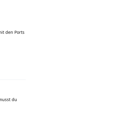
mit den Ports
Reply
musst du
Reply