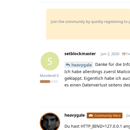
Join the community by quickly registering to p
setblockmaster
Jun 2, 2020
Thi
S
Danke für die Inf
heavygale
Ich habe allerdings zuerst Mailco
Moolevel
0
geklappt. Eigentlich habe ich au
es einen Datenverlust seitens de
heavygale
Ju
Community Hero
Du hast HTTP_BIND=127.0.0.1 ange