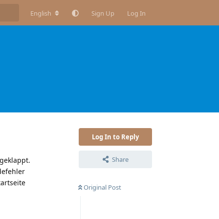
English
Sign Up
Log In
Log In to Reply
Share
 geklappt.
defehler
artseite
Original Post