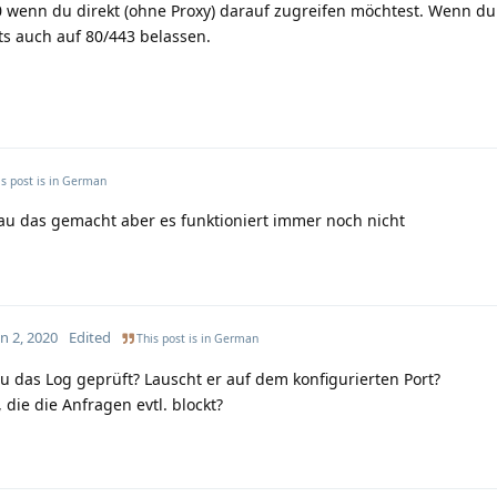
.0 wenn du direkt (ohne Proxy) darauf zugreifen möchtest. Wenn d
ts auch auf 80/443 belassen.
s post is in
German
au das gemacht aber es funktioniert immer noch nicht
n 2, 2020
Edited
This post is in
German
u das Log geprüft? Lauscht er auf dem konfigurierten Port?
, die die Anfragen evtl. blockt?