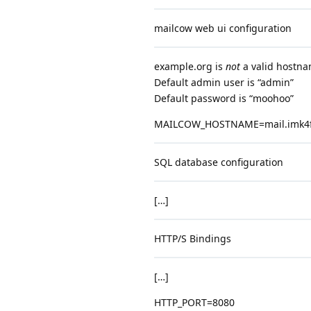
mailcow web ui configuration
example.org is
not
a valid hostna
Default admin user is “admin”
Default password is “moohoo”
MAILCOW_HOSTNAME=mail.imk4f
SQL database configuration
[…]
HTTP/S Bindings
[…]
HTTP_PORT=8080