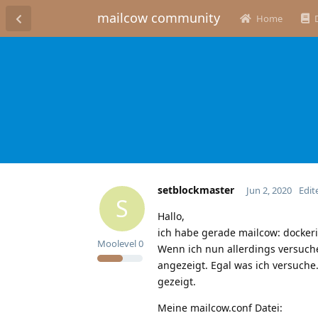
mailcow community
Home
setblockmaster
Jun 2, 2020
Edit
S
Hallo,
ich habe gerade mailcow: dockeriz
Moolevel
0
Wenn ich nun allerdings versuch
angezeigt. Egal was ich versuche
gezeigt.
Meine mailcow.conf Datei: