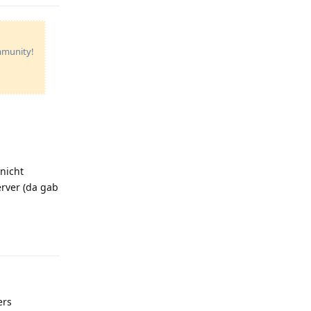
ommunity!
 nicht
erver (da gab
Reply
ers