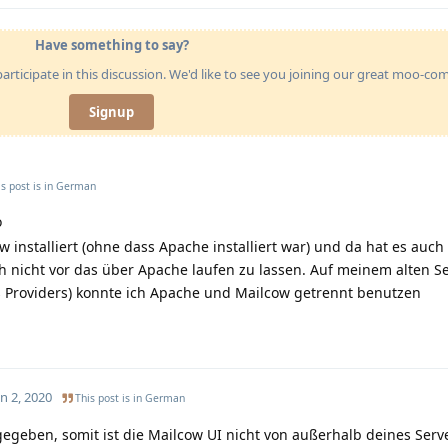
Have something to say?
articipate in this discussion. We'd like to see you joining our great moo-c
Signup
s post is in
German
o
w installiert (ohne dass Apache installiert war) und da hat es auch
ch nicht vor das über Apache laufen zu lassen. Auf meinem alten S
s Providers) konnte ich Apache und Mailcow getrennt benutzen
n 2, 2020
This post is in
German
geben, somit ist die Mailcow UI nicht von außerhalb deines Serv