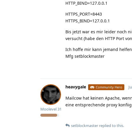
HTTP_BIND=127.0.0.1
HTTPS_PORT=8443
HTTPS_BIND=127.0.0.1
Bis jetzt war es mir leider noch 
versucht (habe den HTTP Port von
Ich hoffe mir kann jemand helfen
Mfg setblockmaster
heavygale
Ju
Community Hero
Mailcow hat keinen Apache, wenn
eine entsprechende proxy konfii
Moolevel
31
setblockmaster
replied to this.