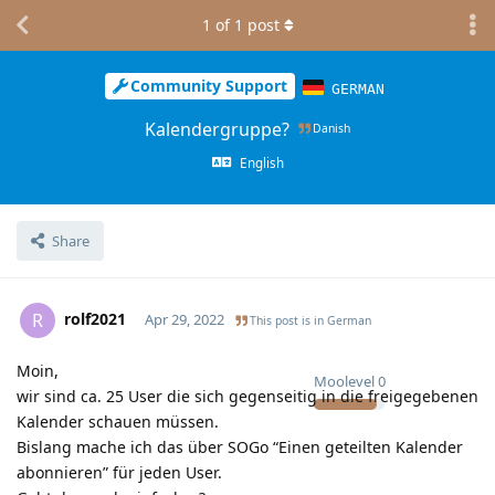
1
of
1
post
Community Support
GERMAN
Kalendergruppe?
Danish
English
Share
rolf2021
R
Apr 29, 2022
This post is in
German
Moin,
Moolevel
0
wir sind ca. 25 User die sich gegenseitig in die freigegebenen
Kalender schauen müssen.
Bislang mache ich das über SOGo “Einen geteilten Kalender
abonnieren” für jeden User.