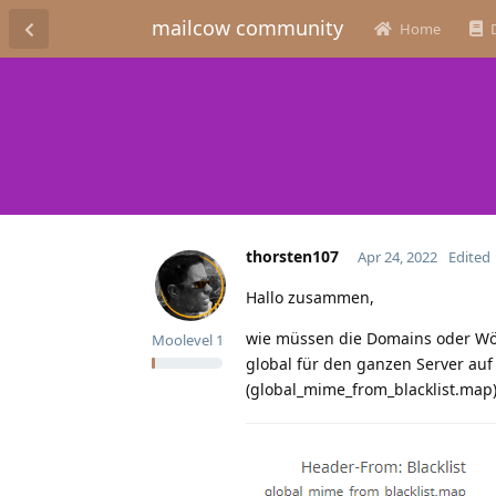
mailcow community
Home
thorsten107
Apr 24, 2022
Edited
Hallo zusammen,
wie müssen die Domains oder Wört
Moolevel
1
global für den ganzen Server auf d
(global_mime_from_blacklist.map)