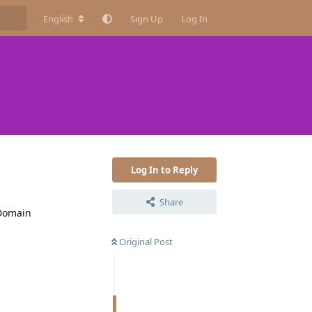
English
Sign Up
Log In
Log In to Reply
Share
 Domain
Original Post