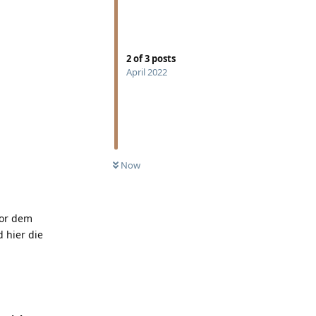
2
of
3
posts
April 2022
Now
vor dem
d hier die