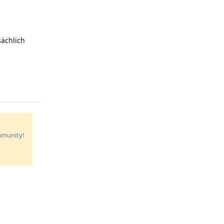
ächlich
lish
Reply
ommunity!