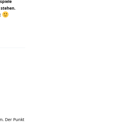
spiele
 stehen.
ht
lish
Reply
m. Der Punkt