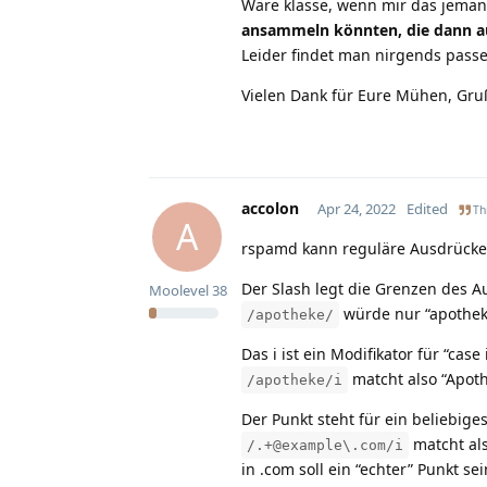
Wäre klasse, wenn mir das jeman
ansammeln könnten, die dann au
Leider findet man nirgends passe
Vielen Dank für Eure Mühen, Gru
accolon
Apr 24, 2022
Edited
Th
A
rspamd kann reguläre Ausdrücke 
Der Slash legt die Grenzen des Au
Moolevel
38
würde nur “apothek
/apotheke/
Das i ist ein Modifikator für “case 
matcht also “Apoth
/apotheke/i
Der Punkt steht für ein beliebige
matcht als
/.+@example\.com/i
in .com soll ein “echter” Punkt se