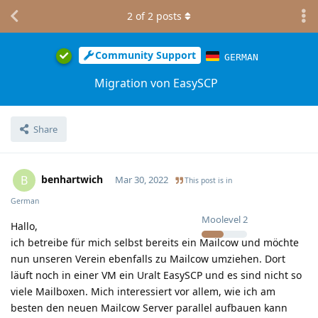
2
of
2
posts
Community Support
GERMAN
Migration von EasySCP
Share
benhartwich
B
Mar 30, 2022
This post is in
German
Moolevel
2
Hallo,
ich betreibe für mich selbst bereits ein Mailcow und möchte
nun unseren Verein ebenfalls zu Mailcow umziehen. Dort
läuft noch in einer VM ein Uralt EasySCP und es sind nicht so
viele Mailboxen. Mich interessiert vor allem, wie ich am
besten den neuen Mailcow Server parallel aufbauen kann