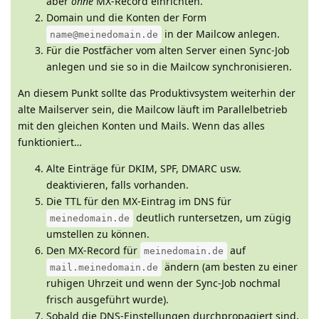
aber
ohne
MX-Record einrichten.
Domain und die Konten der Form
in der Mailcow anlegen.
name@meinedomain.de
Für die Postfächer vom alten Server einen Sync-Job
anlegen und sie so in die Mailcow synchronisieren.
An diesem Punkt sollte das Produktivsystem weiterhin der
alte Mailserver sein, die Mailcow läuft im Parallelbetrieb
mit den gleichen Konten und Mails. Wenn das alles
funktioniert…
Alte Einträge für DKIM, SPF, DMARC usw.
deaktivieren, falls vorhanden.
Die TTL für den MX-Eintrag im DNS für
deutlich runtersetzen, um zügig
meinedomain.de
umstellen zu können.
Den MX-Record für
auf
meinedomain.de
ändern (am besten zu einer
mail.meinedomain.de
ruhigen Uhrzeit und wenn der Sync-Job nochmal
frisch ausgeführt wurde).
Sobald die DNS-Einstellungen durchpropagiert sind,