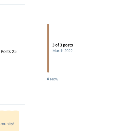
3
of
3
posts
March 2022
 Ports 25
Now
Reply
ommunity!