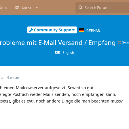
Docs
Links
Community Support
GERMAN
robleme mit E-Mail Versand / Empfang
Ger
English
 is in
German
h einen Mailcowserver aufgesetzt. Soweit so gut.
ngelegte Postfach weder Mails senden, noch empfangen kann.
gesetzt, gibt es evtl. noch andere Dinge die man beachten muss?