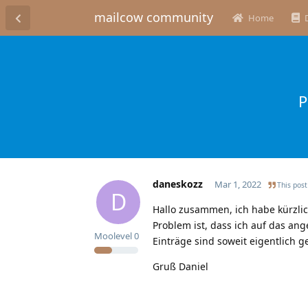
mailcow community
Home
P
daneskozz
Mar 1, 2022
This post
D
Hallo zusammen, ich habe kürzlic
Problem ist, dass ich auf das a
Moolevel
0
Einträge sind soweit eigentlich 
Gruß Daniel