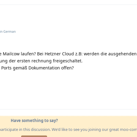
 in
German
e Mailcow laufen? Bei Hetzner Cloud z.B: werden die ausgehenden
ung der ersten rechnung freigeschaltet.
l Ports gemäß Dokumentation offen?
Have something to say?
articipate in this discussion. We'd like to see you joining our great moo-c