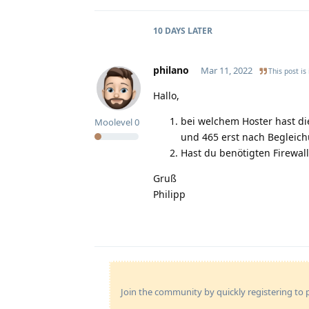
10 DAYS
LATER
philano
Mar 11, 2022
This post is
Hallo,
bei welchem Hoster hast di
Moolevel
0
und 465 erst nach Begleich
Hast du benötigten Firewal
Gruß
Philipp
Join the community by quickly registering to p