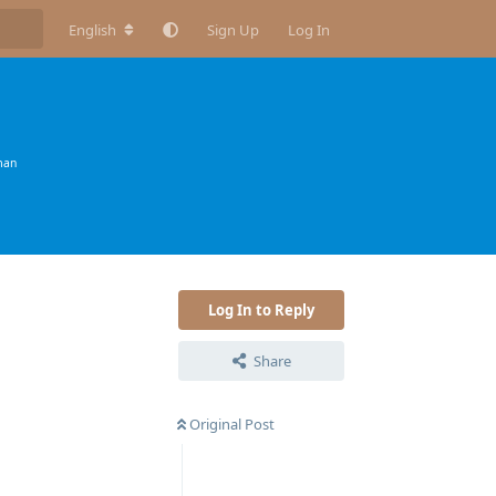
English
Sign Up
Log In
man
Log In to Reply
Share
Original Post
Reply