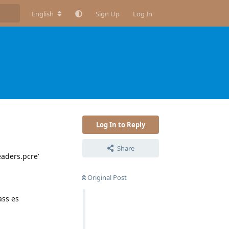
English
Sign Up
Log In
Log In to Reply
Share
eaders.pcre’
Original Post
ass es