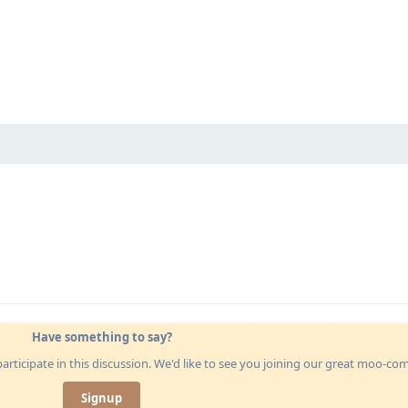
Have something to say?
articipate in this discussion. We'd like to see you joining our great moo-c
Signup