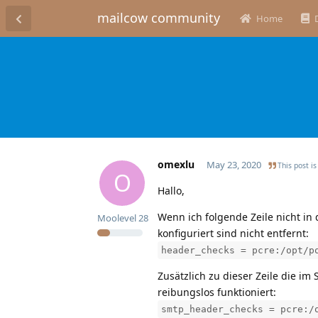
mailcow community
Home
omexlu
May 23, 2020
This post is
O
Hallo,
Wenn ich folgende Zeile nicht in
Moolevel
28
konfiguriert sind nicht entfernt:
header_checks = pcre:/opt/p
Zusätzlich zu dieser Zeile die im
reibungslos funktioniert:
smtp_header_checks = pcre:/