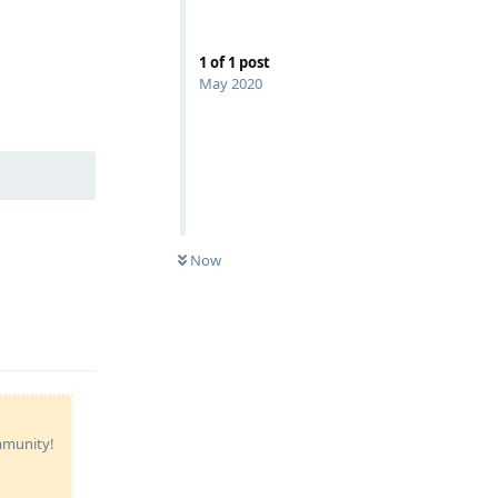
1
of
1
post
May 2020
Reply
Now
ommunity!