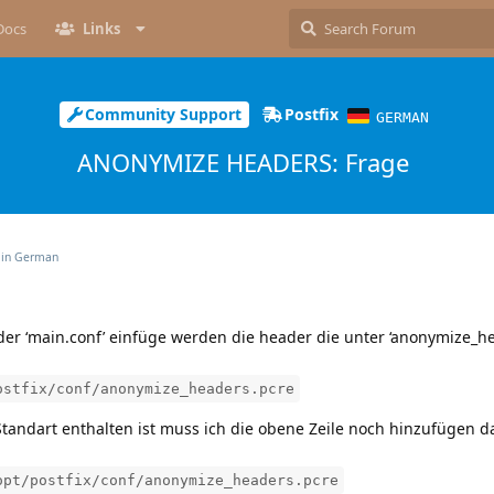
Docs
Links
Community Support
Postfix
GERMAN
ANONYMIZE HEADERS: Frage
 in
German
 der ‘main.conf’ einfüge werden die header die unter ‘anonymize_h
ostfix/conf/anonymize_headers.pcre
 Standart enthalten ist muss ich die obene Zeile noch hinzufügen d
opt/postfix/conf/anonymize_headers.pcre