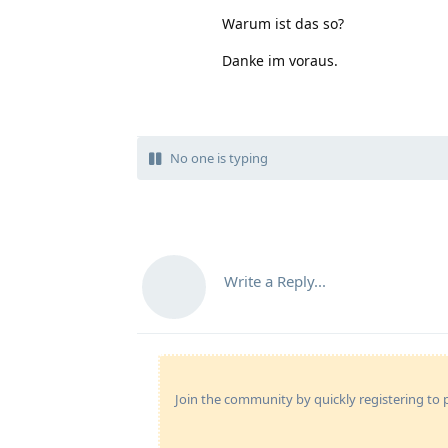
Warum ist das so?
Danke im voraus.
No one is typing
Write a Reply...
Join the community by quickly registering to p