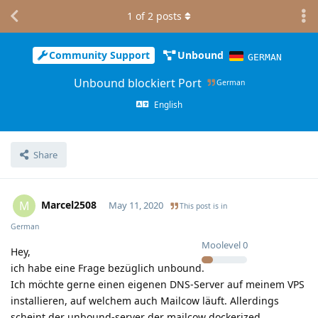
1
of
2
posts
Community Support
Unbound
GERMAN
Unbound blockiert Port
German
English
Share
Marcel2508
M
May 11, 2020
This post is in
German
Moolevel
0
Hey,
ich habe eine Frage bezüglich unbound.
Ich möchte gerne einen eigenen DNS-Server auf meinem VPS
installieren, auf welchem auch Mailcow läuft. Allerdings
scheint der unbound-server der mailcow dockerized