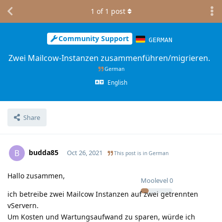
1
of
1
post
Community Support
GERMAN
Zwei Mailcow-Instanzen zusammenführen/migrieren.
German
English
Share
budda85
B
Oct 26, 2021
This post is in
German
Hallo zusammen,
Moolevel
0
ich betreibe zwei Mailcow Instanzen auf zwei getrennten
vServern.
Um Kosten und Wartungsaufwand zu sparen, würde ich